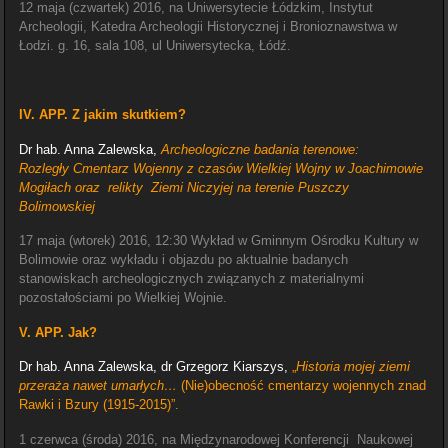
12 maja (czwartek) 2016, na Uniwersytecie Łódzkim, Instytut
Archeologii, Katedra Archeologii Historycznej i Bronioznawstwa w
Łodzi. g. 16, sala 108, ul Uniwersytecka, Łódź.
IV. APP. Z jakim skutkiem?
Dr hab. Anna Zalewska,
Archeologiczne badania terenowe:
Rozległy Cmentarz Wojenny z czasów Wielkiej Wojny w Joachimowie
Mogiłach oraz relikty Ziemi Niczyjej na terenie Puszczy
Bolimowskiej
17 maja (wtorek) 2016, 12:30 Wykład w Gminnym Ośrodku Kultury w
Bolimowie oraz wykładu i objazdu po aktualnie badanych
stanowiskach archeologicznych związanych z materialnymi
pozostałościami po Wielkiej Wojnie.
V. APP. Jak?
Dr hab. Anna Zalewska, dr Grzegorz Kiarszys,
„
Historia mojej ziemi
przeraża nawet umarłych…
(Nie)obecność
cmentarzy wojennych znad
Rawki i Bzury (1915-2015)
”.
1 czerwca (środa) 2016, na Międzynarodowej Konferencji Naukowej