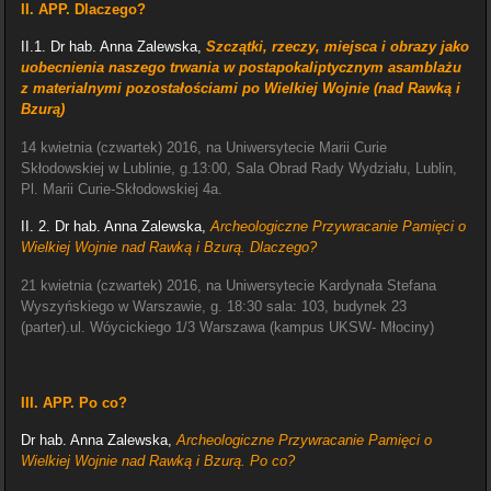
II. APP. Dlaczego?
II.1. Dr hab. Anna Zalewska,
Sz
czątki, rzeczy, miejsca i obrazy jako
uobecnienia naszego trwania w postapokaliptycznym asamblażu
z materialnymi pozostałościami po Wielkiej Wojnie (nad Rawką i
Bzurą)
14 kwietnia (czwartek) 2016, na Uniwersytecie Marii Curie
Skłodowskiej w Lublinie, g.13:00, Sala Obrad Rady Wydziału, Lublin,
Pl. Marii Curie-Skłodowskiej 4a.
II. 2. Dr hab. Anna Zalewska,
Archeologiczne Przywracanie Pamięci o
Wielkiej Wojnie nad Rawką i Bzurą. Dlaczego?
21 kwietnia (czwartek) 2016, na Uniwersytecie Kardynała Stefana
Wyszyńskiego w Warszawie, g. 18:30 sala: 103, budynek 23
(parter).ul. Wóycickiego 1/3 Warszawa (kampus UKSW- Młociny)
III. APP.
Po co?
Dr hab. Anna Zalewska,
Archeologiczne Przywracanie Pamięci o
Wielkiej Wojnie nad Rawką i Bzurą. Po co?