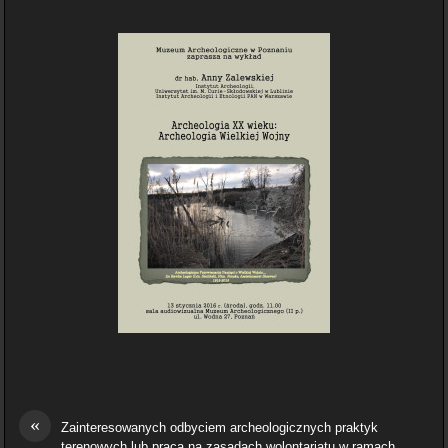
«
Zainteresowanych odbyciem archeologicznych praktyk
terenowych lub pracą na zasadach wolontariatu w ramach