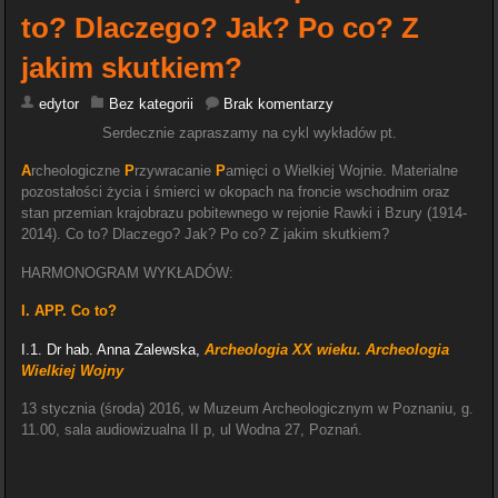
to? Dlaczego? Jak? Po co? Z
jakim skutkiem?
edytor
Bez kategorii
Brak komentarzy
Serdecznie zapraszamy na cykl wykładów pt.
A
rcheologiczne
P
rzywracanie
P
amięci o Wielkiej Wojnie. Materialne
pozostałości życia i śmierci w okopach na froncie wschodnim oraz
stan przemian krajobrazu pobitewnego w rejonie Rawki i Bzury (1914-
2014). Co to?
Dlaczego? Jak? Po co? Z jakim skutkiem?
HARMONOGRAM WYKŁADÓW:
I. APP. Co to?
I.1. Dr hab. Anna Zalewska,
Archeologia XX wieku. Archeologia
Wielkiej Wojny
13 stycznia (środa) 2016, w Muzeum Archeologicznym w Poznaniu, g.
11.00, sala audiowizualna II p, ul Wodna 27, Poznań.