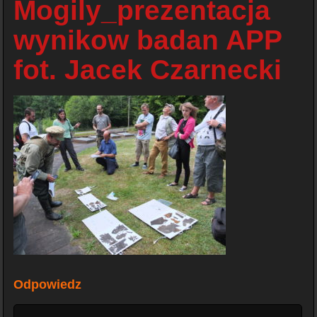
Mogily_prezentacja
wynikow badan APP
fot. Jacek Czarnecki
Odpowiedz