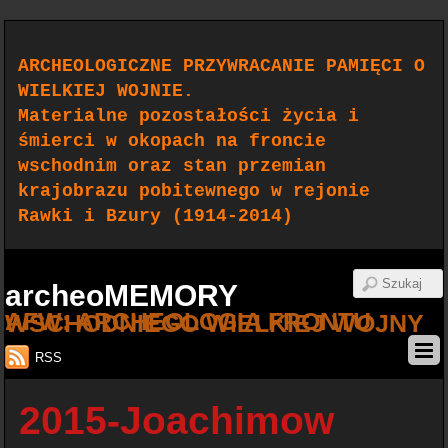
ARCHEOLOGICZNE PRZYWRACANIE PAMIĘCI O
WIELKIEJ WOJNIE.
Materialne pozostałości życia i
śmierci w okopach na froncie
wschodnim oraz stan przemian
krajobrazu pobitewnego w rejonie
Rawki i Bzury (1914-2014)
archeoMEMORY
AFW: ARCHEOLOGIA FRONTU WSCHODNIEGO WIELKIEJ WOJNY
RSS
2015-Joachimow