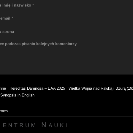
e imię i nazwisko
*
 email
*
a strona
rce podczas pisania kolejnych komentarzy.
enne
Hereditas Damnosa – EAA 2025
Wielka Wojna nad Rawką i Bzurą (19
Synopsis in English
hemes