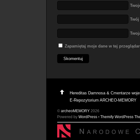
Twoj
Twój
Twoj
Zapamiętaj moje dane w tej przegląda
Hereditas Damnosa & Cmentarze woj
E-Repozytorium ARCHEO-MEMORY
©
archeoMEMORY
2026
Powered by
WordPress
•
Themify WordPress T