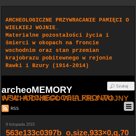
ARCHEOLOGICZNE PRZYWRACANIE PAMIĘCI O
WIELKIEJ WOJNIE.
Materialne pozostałości życia i
śmierci w okopach na froncie
wschodnim oraz stan przemian
krajobrazu pobitewnego w rejonie
Rawki i Bzury (1914-2014)
archeoMEMORY
AFW: ARCHEOLOGIA FRONTU WSCHODNIEGO WIELKIEJ WOJNY
RSS
9 listopada 2015
563e133c0397b_o,size,933×0,q,70