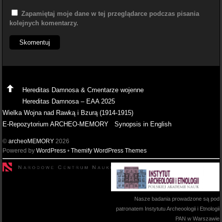
Zapamiętaj moje dane w tej przeglądarce podczas pisania
kolejnych komentarzy.
Hereditas Damnosa & Cmentarze wojenne
Hereditas Damnosa – EAA 2025
Wielka Wojna nad Rawką i Bzurą (1914-1915)
E-Repozytorium ARCHEO-MEMORY
Synopsis in English
©
archeoMEMORY
2026
Powered by
WordPress
•
Themify WordPress Themes
Nasze badania prowadzone są pod
patronatem Instytutu Archeoologii i Etnologii
PAN w Warszawie