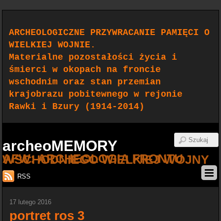
ARCHEOLOGICZNE PRZYWRACANIE PAMIĘCI O
WIELKIEJ WOJNIE.
Materialne pozostałości życia i
śmierci w okopach na froncie
wschodnim oraz stan przemian
krajobrazu pobitewnego w rejonie
Rawki i Bzury (1914-2014)
archeoMEMORY
AFW: ARCHEOLOGIA FRONTU WSCHODNIEGO WIELKIEJ WOJNY
RSS
17 lutego 2016
portret ros 3