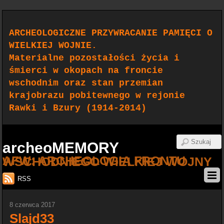
ARCHEOLOGICZNE PRZYWRACANIE PAMIĘCI O
WIELKIEJ WOJNIE.
Materialne pozostałości życia i
śmierci w okopach na froncie
wschodnim oraz stan przemian
krajobrazu pobitewnego w rejonie
Rawki i Bzury (1914-2014)
archeoMEMORY
AFW: ARCHEOLOGIA FRONTU WSCHODNIEGO WIELKIEJ WOJNY
RSS
8 czerwca 2017
Slajd33