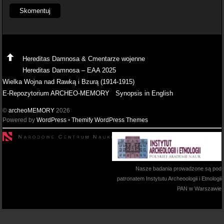
Hereditas Damnosa & Cmentarze wojenne
Hereditas Damnosa – EAA 2025
Wielka Wojna nad Rawką i Bzurą (1914-1915)
E-Repozytorium ARCHEO-MEMORY
Synopsis in English
©
archeoMEMORY
2026
Powered by
WordPress
•
Themify WordPress Themes
Nasze badania prowadzone są pod
patronatem Instytutu Archeoologii i Etnologii
PAN w Warszawie