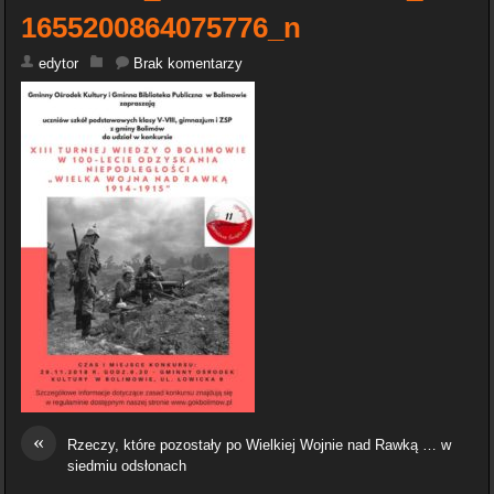
1655200864075776_n
edytor
Brak komentarzy
«
Rzeczy, które pozostały po Wielkiej Wojnie nad Rawką … w
siedmiu odsłonach