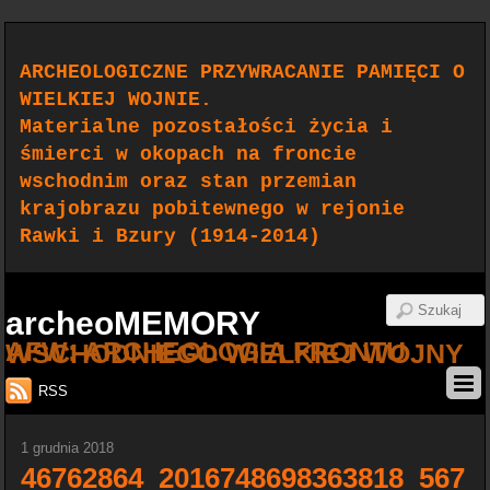
ARCHEOLOGICZNE PRZYWRACANIE PAMIĘCI O
WIELKIEJ WOJNIE.
Materialne pozostałości życia i
śmierci w okopach na froncie
wschodnim oraz stan przemian
krajobrazu pobitewnego w rejonie
Rawki i Bzury (1914-2014)
archeoMEMORY
AFW: ARCHEOLOGIA FRONTU WSCHODNIEGO WIELKIEJ WOJNY
RSS
1 grudnia 2018
46762864_2016748698363818_567