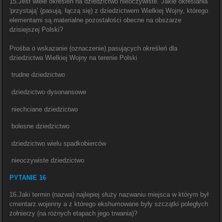
15.Jest wiele określeń na dziedzictwo nieoczywiste. Jakie określania
'przystają’ (pasują, łączą się) z dziedzictwem Wielkiej Wojny, którego
elementami są materialne pozostałości obecne na obszarze
dzisiejszej Polski?
Prośba o wskazanie (oznaczenie) pasujących określeń dla
dziedzictwa Wielkiej Wojny na terenie Polski
trudne dziedzictwo
dziedzictwo dysonansowe
niechciane dziedzictwo
bolesne dziedzictwo
dziedzictwo wielu spadkobierców
nieoczywiste dziedzictwo
PYTANIE 16
16.Jaki termin (nazwa) najlepiej służy nazwaniu miejsca w którym był
cmentarz wojenny a z którego ekshumowane były szczątki poległych
żołnierzy (na różnych etapach jego trwania)?