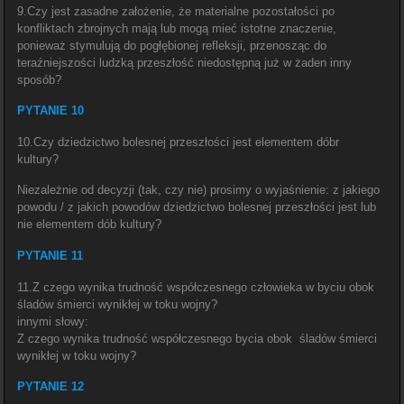
9.Czy jest zasadne założenie, że materialne pozostałości po
konfliktach zbrojnych mają lub mogą mieć istotne znaczenie,
ponieważ stymulują do pogłębionej refleksji, przenosząc do
teraźniejszości ludzką przeszłość niedostępną już w żaden inny
sposób?
PYTANIE 10
10.Czy dziedzictwo bolesnej przeszłości jest elementem dóbr
kultury?
Niezależnie od decyzji (tak, czy nie) prosimy o wyjaśnienie: z jakiego
powodu / z jakich powodów dziedzictwo bolesnej przeszłości jest lub
nie elementem dób kultury?
PYTANIE 11
11.Z czego wynika trudność współczesnego człowieka w byciu obok
śladów śmierci wynikłej w toku wojny?
innymi słowy:
Z czego wynika trudność współczesnego bycia obok śladów śmierci
wynikłej w toku wojny?
PYTANIE 12