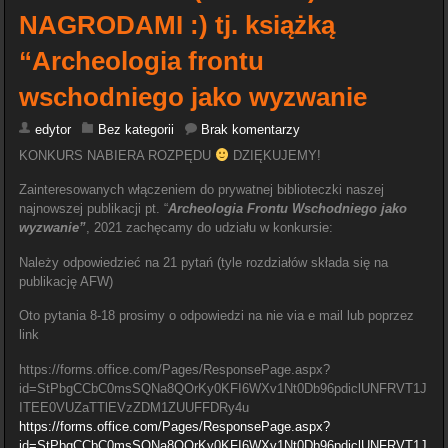
NAGRODAMI :) tj. książką
“Archeologia frontu
wschodniego jako wyzwanie
edytor
Bez kategorii
Brak komentarzy
KONKURS NABIERA ROZPĘDU
DZIĘKUJEMY!
Zainteresowanych włączeniem do prywatnej biblioteczki naszej
najnowszej publikacji pt. “
Archeologia Frontu Wschodniego jako
wyzwanie”
, 2021 zachęcamy do udziału w konkursie:
Należy odpowiedzieć na 21 pytań (tyle rozdziałów składa się na
publikację AFW)
Oto pytania 8-18 prosimy o odpowiedzi na nie via e mail lub poprzez
link
https://forms.office.com/Pages/ResponsePage.aspx?
id=StPbgCCbC0msSQNa8QOrKy0KFI6WXv1Nt0Db96pdiclUNFRVT1J
ITEE0VUZaTTlEVzZDM1ZUUFFDRy4u
https://forms.office.com/Pages/ResponsePage.aspx?
id=StPbgCCbC0msSQNa8QOrKy0KFI6WXv1Nt0Db96pdiclUNFRVT1J