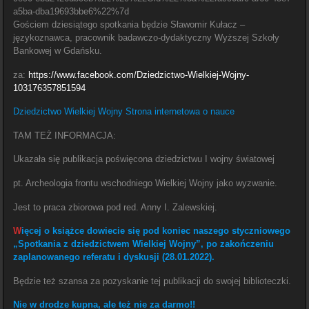
a5ba-dba19693bbe6%22%7d
Gościem dziesiątego spotkania będzie Sławomir Kułacz –
językoznawca, pracownik badawczo-dydaktyczny Wyższej Szkoły
Bankowej w Gdańsku.
za:
https://www.facebook.com/Dziedzictwo-Wielkiej-Wojny-
103176357851594
Dziedzictwo Wielkiej Wojny Strona internetowa o nauce
TAM TEŻ INFORMACJA:
Ukazała się publikacja poświęcona dziedzictwu I wojny światowej
pt. Archeologia frontu wschodniego Wielkiej Wojny jako wyzwanie.
Jest to praca zbiorowa pod red. Anny I. Zalewskiej.
W
ięcej o książce dowiecie się pod koniec naszego styczniowego
„Spotkania z dziedzictwem Wielkiej Wojny”, po zakończeniu
zaplanowanego referatu i dyskusji (28.01.2022).
Będzie też szansa za pozyskanie tej publikacji do swojej biblioteczki.
Nie w drodze kupna, ale też nie za darmo!!