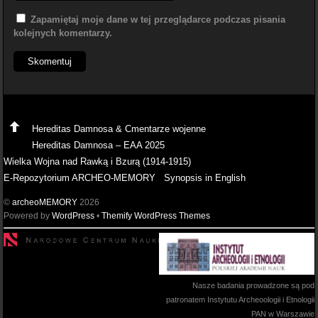
Zapamiętaj moje dane w tej przeglądarce podczas pisania
kolejnych komentarzy.
Hereditas Damnosa & Cmentarze wojenne
Hereditas Damnosa – EAA 2025
Wielka Wojna nad Rawką i Bzurą (1914-1915)
E-Repozytorium ARCHEO-MEMORY
Synopsis in English
©
archeoMEMORY
2026
Powered by
WordPress
•
Themify WordPress Themes
Nasze badania prowadzone są pod
patronatem Instytutu Archeoologii i Etnologii
PAN w Warszawie