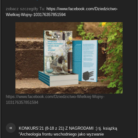
zobacz szczegóły Tu:
https://www.facebook.com/Dziedzictwo-
Wielkiej-Wojny-103176357851594
https://www.facebook.com/Dziedzictwo-Wielkiej-Wojny-
103176357851594
«
KONKURS’21 (8-18 z 21) Z NAGRODAMI :) tj. książką
“Archeologia frontu wschodniego jako wyzwanie