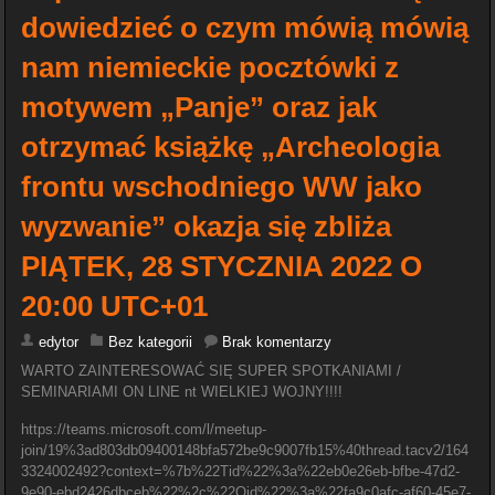
dowiedzieć o czym mówią mówią
nam niemieckie pocztówki z
motywem „Panje” oraz jak
otrzymać książkę „Archeologia
frontu wschodniego WW jako
wyzwanie” okazja się zbliża
PIĄTEK, 28 STYCZNIA 2022 O
20:00 UTC+01
edytor
Bez kategorii
Brak komentarzy
WARTO ZAINTERESOWAĆ SIĘ SUPER SPOTKANIAMI /
SEMINARIAMI ON LINE nt WIELKIEJ WOJNY!!!!
https://teams.microsoft.com/l/meetup-
join/19%3ad803db09400148bfa572be9c9007fb15%40thread.tacv2/164
3324002492?context=%7b%22Tid%22%3a%22eb0e26eb-bfbe-47d2-
9e90-ebd2426dbceb%22%2c%22Oid%22%3a%22fa9c0afc-af60-45e7-