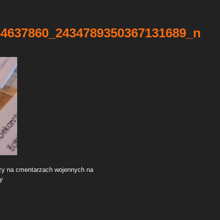
34637860_2434789350367131689_n
eży na cmentarzach wojennych na
y