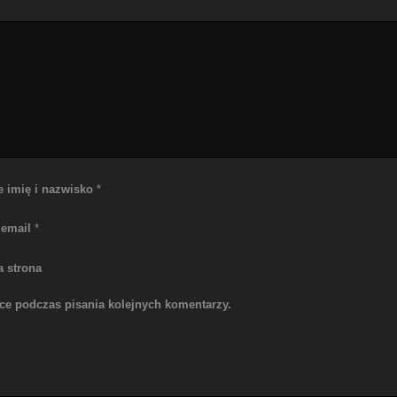
e imię i nazwisko
*
 email
*
a strona
rce podczas pisania kolejnych komentarzy.