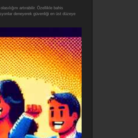
asılığını artırabilir. Özellikle bahis
nasyonlar deneyerek güvenliği en üst düzeye