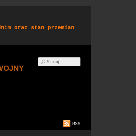
dnim oraz stan przemian
WOJNY
RSS