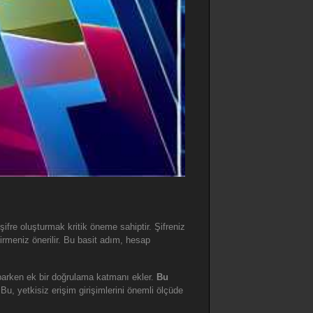
şifre oluşturmak kritik öneme sahiptir. Şifreniz
tirmeniz önerilir. Bu basit adım, hesap
aparken ek bir doğrulama katmanı ekler.
Bu
Bu, yetkisiz erişim girişimlerini önemli ölçüde