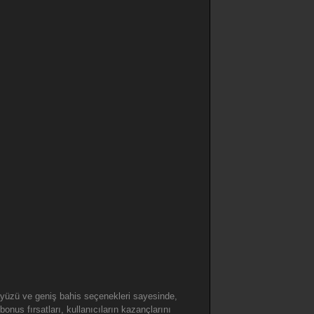
ayüzü ve geniş bahis seçenekleri sayesinde,
bonus fırsatları, kullanıcıların kazançlarını