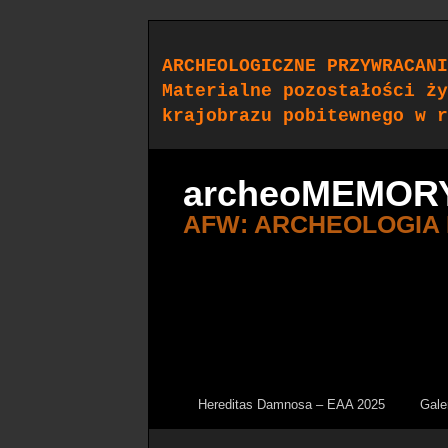
ARCHEOLOGICZNE PRZYWRACANI
Materialne pozostałości ży
krajobrazu pobitewnego w r
archeoMEMOR
AFW: ARCHEOLOGIA
Hereditas Damnosa – EAA 2025
Gale