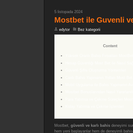
5 listopada 2024
Mostbet ile Guvenli v
edytor
Bez kategorii
Content
Yüksek Oranlı Bahis Fırsatları MostBe
Hesap Güvenliği Most Bet ile Nasıl Sağ
Güvenli Şifre Oluşturma Yöntemleri
Canlı Bahis Yapmanın Yolları Most Bet
Mobil Uygulama ile Bahis Yapmanın Ava
Mostbet Bonuslarından Nasıl Yararlanıl
Para Yatırma ve Çekme Süreçleri Most
Kolay Yatırma ve Çekme İşlemleri
Mostbet,
güvenli ve karlı bahis
deneyimi sun
hem yeni başlayanlar hem de deneyimli bahisç