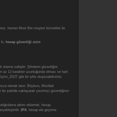
seniz, hemen Most Bet müşteri hizmetleri ile
 ki,
hesap güvenliği sizin
k öneme sahiptir. Şifrelerin güvenliğini
 en az 12 karakter uzunluğunda olması ve harf,
!m_2023” gibi bir şifre oluşturabilirsiniz.
anıza olanak tanır. Böylece, Mostbet
li bir şekilde saklayarak çevrimiçi güvenliğinizi
 bir doğrulama adımı eklemek, hesap
çekleştirilir.
2FA
, hesap ele geçirme