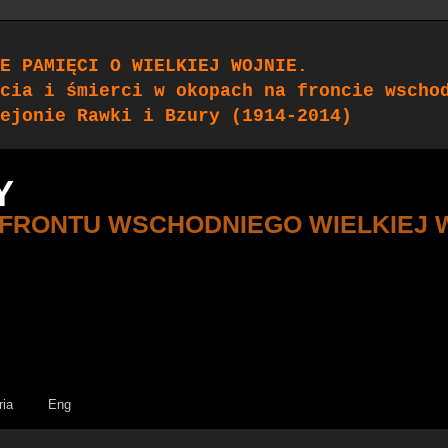
E PAMIĘCI O WIELKIEJ WOJNIE.
cia i śmierci w okopach na froncie wscho
ejonie Rawki i Bzury (1914-2014)
Y
 FRONTU WSCHODNIEGO WIELKIEJ 
ria
Eng