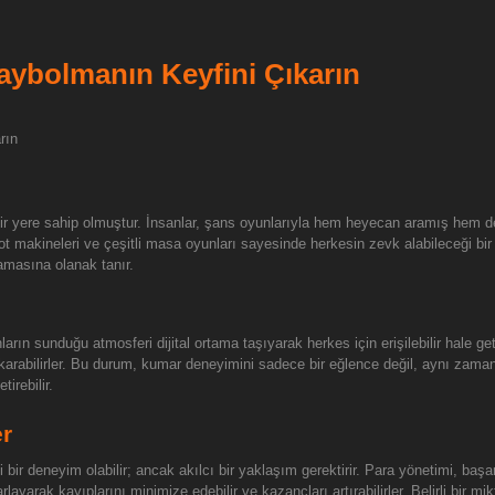
ybolmanın Keyfini Çıkarın
rın
ir yere sahip olmuştur. İnsanlar, şans oyunlarıyla hem heyecan aramış hem de 
t makineleri ve çeşitli masa oyunları sayesinde herkesin zevk alabileceği bir
amasına olanak tanır.
arın sunduğu atmosferi dijital ortama taşıyarak herkes için erişilebilir hale geti
karabilirler. Bu durum, kumar deneyimini sadece bir eğlence değil, aynı zamand
irebilir.
er
 deneyim olabilir; ancak akılcı bir yaklaşım gerektirir. Para yönetimi, başarıl
ayarlayarak kayıplarını minimize edebilir ve kazançları artırabilirler. Belirli bir