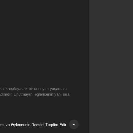
lerini karşılayacak bir deneyim yaşaması
 adımdır. Unutmayın, eğlencenin yanı sıra
»
Şans və Əyləncənin Rəqsini Təqdim Edir