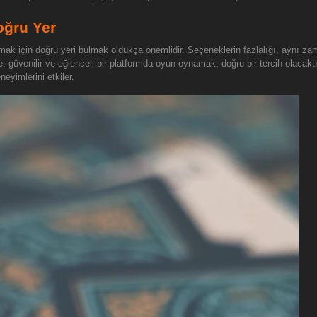
oğru Yer
k için doğru yeri bulmak oldukça önemlidir. Seçeneklerin fazlalığı, aynı zam
, güvenilir ve eğlenceli bir platformda oyun oynamak, doğru bir tercih olacakt
eyimlerini etkiler.