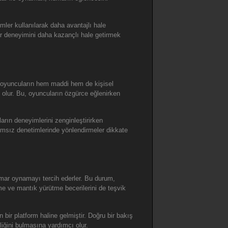
mler kullanılarak daha avantajlı hale
umar deneyimini daha kazançlı hale getirmek
, oyuncuların hem maddi hem de kişisel
ı olur. Bu, oyuncuların özgürce eğlenirken
arın deneyimlerini zenginleştirirken
ağımsız denetimlerinde yönlendirmeler dikkate
mar oynamayı tercih ederler. Bu durum,
me ve mantık yürütme becerilerini de teşvik
 bir platform haline gelmiştir. Doğru bir bakış
iğini bulmasına yardımcı olur.