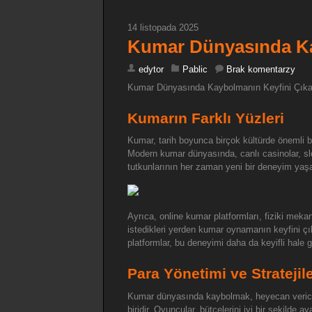
14 listopada 2025
Kumar Dünyasında Ka
edytor
Pablic
Brak komentarzy
Kumar Dünyasında Kaybolmanın Keyfini Çıka
Kumarın Farklı Yüzleri
Kumar, tarih boyunca birçok kültürde önemli b
Modern kumar dünyasında, canlı casinolar, slo
tutkunlarının her zaman yeni bir deneyim yaş
Ayrıca, online kumar platformları, fiziki mekanl
istedikleri yerden kumar oynamanın keyfini çı
platformlar, bu deneyimi daha da keyifli hale get
Para Yönetimi ve Stratejil
Kumar dünyasında kaybolmak, heyecan verici bir
biridir. Oyuncular, bütçelerini iyi bir şekilde 