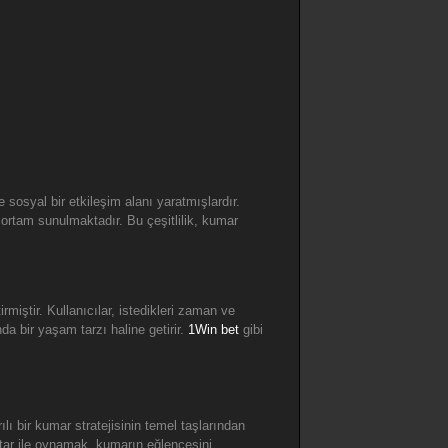
sosyal bir etkileşim alanı yaratmışlardır.
 ortam sunulmaktadır. Bu çeşitlilik, kumar
rmiştir. Kullanıcılar, istedikleri zaman ve
a bir yaşam tarzı haline getirir.
1Win bet
gibi
ı bir kumar stratejisinin temel taşlarından
 miktar ile oynamak, kumarın eğlencesini