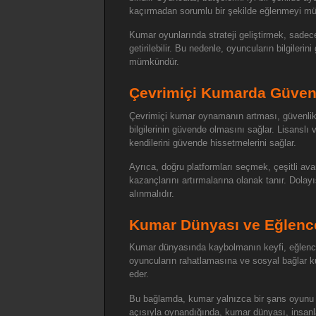
kaçırmadan sorumlu bir şekilde eğlenmeyi mü
Kumar oyunlarında strateji geliştirmek, sadece
getirilebilir. Bu nedenle, oyuncuların bilgiler
mümkündür.
Çevrimiçi Kumarda Güven
Çevrimiçi kumar oynamanın artması, güvenlik 
bilgilerinin güvende olmasını sağlar. Lisanslı
kendilerini güvende hissetmelerini sağlar.
Ayrıca, doğru platformları seçmek, çeşitli ava
kazançlarını artırmalarına olanak tanır. Dolay
alınmalıdır.
Kumar Dünyası ve Eğlenc
Kumar dünyasında kaybolmanın keyfi, eğlence
oyuncuların rahatlamasına ve sosyal bağlar ku
eder.
Bu bağlamda, kumar yalnızca bir şans oyunu değ
açısıyla oynandığında, kumar dünyası, insanla