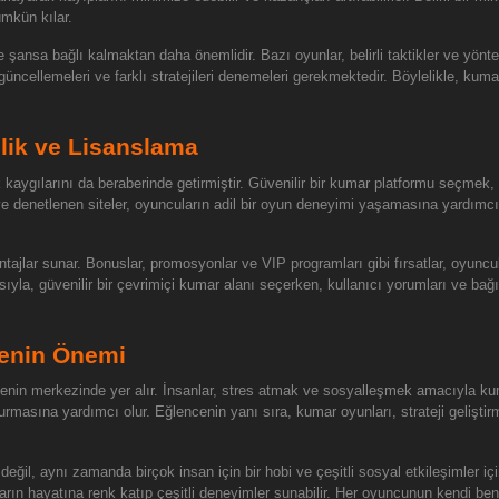
mkün kılar.
 şansa bağlı kalmaktan daha önemlidir. Bazı oyunlar, belirli taktikler ve yönte
ini güncellemeleri ve farklı stratejileri denemeleri gerekmektedir. Böylelikle, k
lik ve Lisanslama
kaygılarını da beraberinde getirmiştir. Güvenilir bir kumar platformu seçmek
 ve denetlenen siteler, oyuncuların adil bir oyun deneyimi yaşamasına yardımc
ntajlar sunar. Bonuslar, promosyonlar ve VIP programları gibi fırsatlar, oyuncul
ısıyla, güvenilir bir çevrimiçi kumar alanı seçerken, kullanıcı yorumları ve b
enin Önemi
nin merkezinde yer alır. İnsanlar, stres atmak ve sosyalleşmek amacıyla ku
rmasına yardımcı olur. Eğlencenin yanı sıra, kumar oyunları, strateji geliştir
il, aynı zamanda birçok insan için bir hobi ve çeşitli sosyal etkileşimler için
rın hayatına renk katıp çeşitli deneyimler sunabilir. Her oyuncunun kendi benl