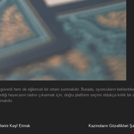
m güvenli hem de eğlenceli bir ortam sunmalıdır. Burada, oyuncuların beklenti
iği heyecanın tadını çıkarmak için, doğru platform seçimi oldukça kritik bir
malıdır.
ərini Kəşf Etmək
Kazinoların Gözəllikləri 