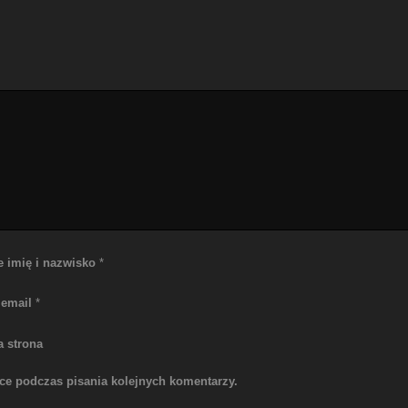
e imię i nazwisko
*
 email
*
a strona
rce podczas pisania kolejnych komentarzy.