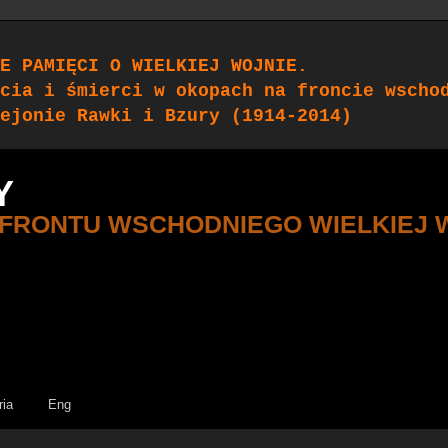
E PAMIĘCI O WIELKIEJ WOJNIE.
cia i śmierci w okopach na froncie wscho
ejonie Rawki i Bzury (1914-2014)
Y
 FRONTU WSCHODNIEGO WIELKIEJ 
ria
Eng