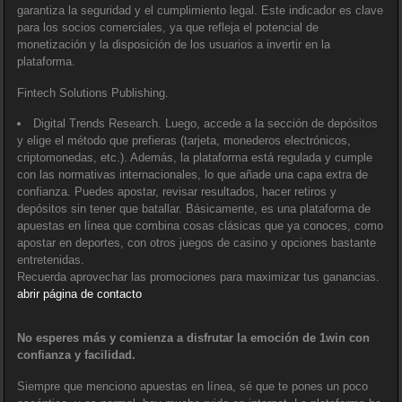
garantiza la seguridad y el cumplimiento legal. Este indicador es clave
para los socios comerciales, ya que refleja el potencial de
monetización y la disposición de los usuarios a invertir en la
plataforma.
Fintech Solutions Publishing.
Digital Trends Research. Luego, accede a la sección de depósitos
y elige el método que prefieras (tarjeta, monederos electrónicos,
criptomonedas, etc.). Además, la plataforma está regulada y cumple
con las normativas internacionales, lo que añade una capa extra de
confianza. Puedes apostar, revisar resultados, hacer retiros y
depósitos sin tener que batallar. Básicamente, es una plataforma de
apuestas en línea que combina cosas clásicas que ya conoces, como
apostar en deportes, con otros juegos de casino y opciones bastante
entretenidas.
Recuerda aprovechar las promociones para maximizar tus ganancias.
abrir página de contacto
No esperes más y comienza a disfrutar la emoción de 1win con
confianza y facilidad.
Siempre que menciono apuestas en línea, sé que te pones un poco