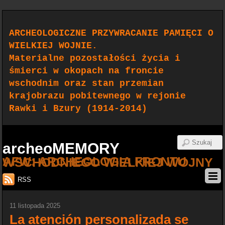
ARCHEOLOGICZNE PRZYWRACANIE PAMIĘCI O
WIELKIEJ WOJNIE.
Materialne pozostałości życia i
śmierci w okopach na froncie
wschodnim oraz stan przemian
krajobrazu pobitewnego w rejonie
Rawki i Bzury (1914-2014)
archeoMEMORY
AFW: ARCHEOLOGIA FRONTU WSCHODNIEGO WIELKIEJ WOJNY
RSS
11 listopada 2025
La atención personalizada se