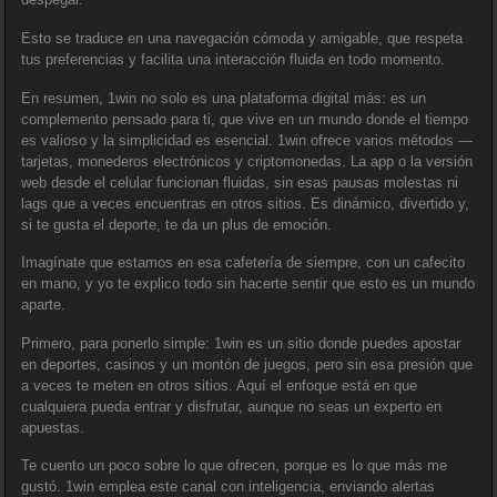
Esto se traduce en una navegación cómoda y amigable, que respeta
tus preferencias y facilita una interacción fluida en todo momento.
En resumen, 1win no solo es una plataforma digital más: es un
complemento pensado para ti, que vive en un mundo donde el tiempo
es valioso y la simplicidad es esencial. 1win ofrece varios métodos —
tarjetas, monederos electrónicos y criptomonedas. La app o la versión
web desde el celular funcionan fluidas, sin esas pausas molestas ni
lags que a veces encuentras en otros sitios. Es dinámico, divertido y,
si te gusta el deporte, te da un plus de emoción.
Imagínate que estamos en esa cafetería de siempre, con un cafecito
en mano, y yo te explico todo sin hacerte sentir que esto es un mundo
aparte.
Primero, para ponerlo simple: 1win es un sitio donde puedes apostar
en deportes, casinos y un montón de juegos, pero sin esa presión que
a veces te meten en otros sitios. Aquí el enfoque está en que
cualquiera pueda entrar y disfrutar, aunque no seas un experto en
apuestas.
Te cuento un poco sobre lo que ofrecen, porque es lo que más me
gustó. 1win emplea este canal con inteligencia, enviando alertas