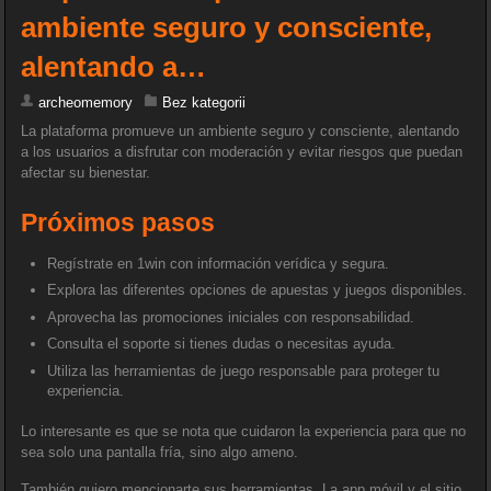
ambiente seguro y consciente,
alentando a…
archeomemory
Bez kategorii
La plataforma promueve un ambiente seguro y consciente, alentando
a los usuarios a disfrutar con moderación y evitar riesgos que puedan
afectar su bienestar.
Próximos pasos
Regístrate en 1win con información verídica y segura.
Explora las diferentes opciones de apuestas y juegos disponibles.
Aprovecha las promociones iniciales con responsabilidad.
Consulta el soporte si tienes dudas o necesitas ayuda.
Utiliza las herramientas de juego responsable para proteger tu
experiencia.
Lo interesante es que se nota que cuidaron la experiencia para que no
sea solo una pantalla fría, sino algo ameno.
También quiero mencionarte sus herramientas. La app móvil y el sitio