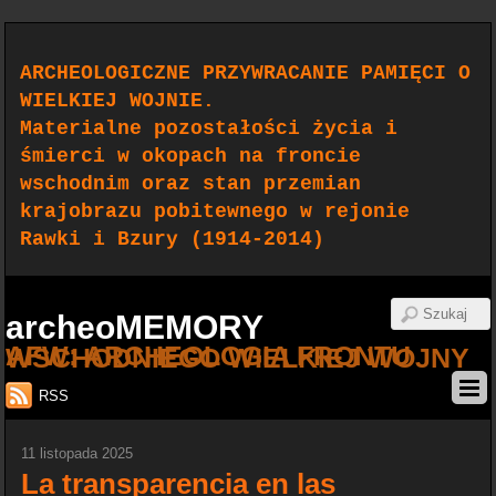
ARCHEOLOGICZNE PRZYWRACANIE PAMIĘCI O
WIELKIEJ WOJNIE.
Materialne pozostałości życia i
śmierci w okopach na froncie
wschodnim oraz stan przemian
krajobrazu pobitewnego w rejonie
Rawki i Bzury (1914-2014)
archeoMEMORY
AFW: ARCHEOLOGIA FRONTU WSCHODNIEGO WIELKIEJ WOJNY
RSS
11 listopada 2025
La transparencia en las