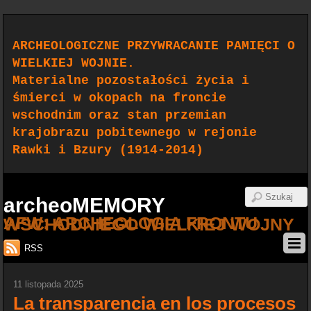
ARCHEOLOGICZNE PRZYWRACANIE PAMIĘCI O
WIELKIEJ WOJNIE.
Materialne pozostałości życia i
śmierci w okopach na froncie
wschodnim oraz stan przemian
krajobrazu pobitewnego w rejonie
Rawki i Bzury (1914-2014)
archeoMEMORY
AFW: ARCHEOLOGIA FRONTU WSCHODNIEGO WIELKIEJ WOJNY
RSS
11 listopada 2025
La transparencia en los procesos