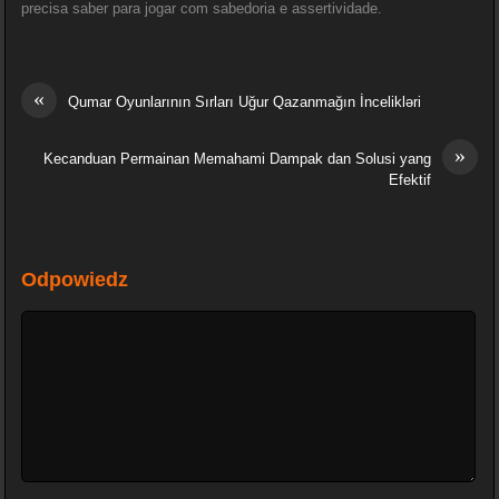
precisa saber para jogar com sabedoria e assertividade.
«
Qumar Oyunlarının Sırları Uğur Qazanmağın İncelikləri
»
Kecanduan Permainan Memahami Dampak dan Solusi yang
Efektif
Odpowiedz