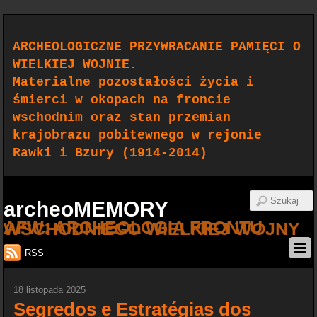
ARCHEOLOGICZNE PRZYWRACANIE PAMIĘCI O
WIELKIEJ WOJNIE.
Materialne pozostałości życia i
śmierci w okopach na froncie
wschodnim oraz stan przemian
krajobrazu pobitewnego w rejonie
Rawki i Bzury (1914-2014)
archeoMEMORY
AFW: ARCHEOLOGIA FRONTU WSCHODNIEGO WIELKIEJ WOJNY
RSS
18 listopada 2025
Segredos e Estratégias dos