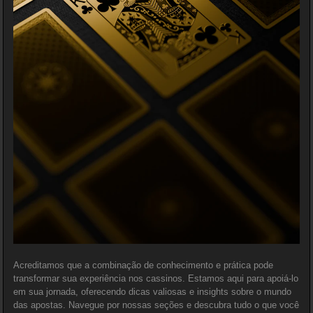
Acreditamos que a combinação de conhecimento e prática pode
transformar sua experiência nos cassinos. Estamos aqui para apoiá-lo
em sua jornada, oferecendo dicas valiosas e insights sobre o mundo
das apostas. Navegue por nossas seções e descubra tudo o que você