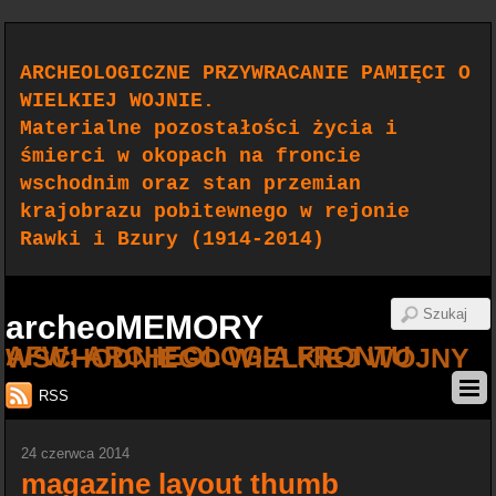
ARCHEOLOGICZNE PRZYWRACANIE PAMIĘCI O
WIELKIEJ WOJNIE.
Materialne pozostałości życia i
śmierci w okopach na froncie
wschodnim oraz stan przemian
krajobrazu pobitewnego w rejonie
Rawki i Bzury (1914-2014)
archeoMEMORY
AFW: ARCHEOLOGIA FRONTU WSCHODNIEGO WIELKIEJ WOJNY
RSS
24 czerwca 2014
magazine layout thumb