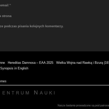
 email
*
a strona
rce podczas pisania kolejnych komentarzy.
enne
Hereditas Damnosa – EAA 2025
Wielka Wojna nad Rawką i Bzurą (19
Synopsis in English
hemes
Nasze badania prowadzone są pod patronate