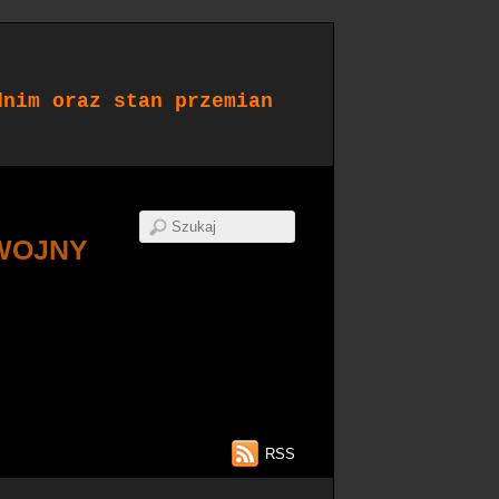
dnim oraz stan przemian
WOJNY
RSS