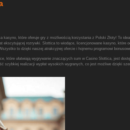
a
ica kasyno, które oferuje gry z możliwością korzystania z Polski Złoty! To ide
iat ekscytującej rozrywki. Slottica to wiodące, licencjonowane kasyno, któr
szystko to dzięki naszej atrakcyjnej ofercie i hojnemu programowi bonuso
, które ułatwiają wygrywanie znaczących sum w Casino Slottica, jest dost
ć szybkiej realizacji wypłat wysokich wygranych, co jest możliwe dzięki s