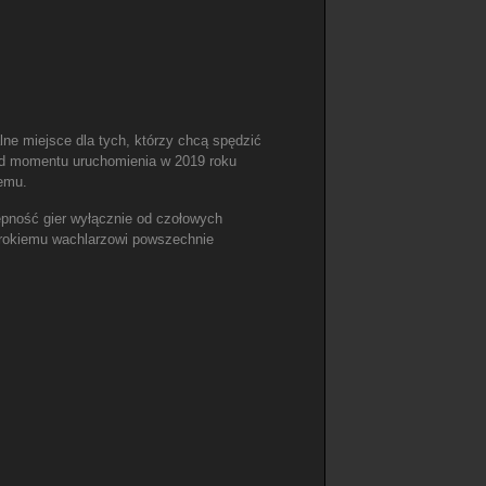
alne miejsce dla tych, którzy chcą spędzić
e od momentu uruchomienia w 2019 roku
wemu.
ępność gier wyłącznie od czołowych
zerokiemu wachlarzowi powszechnie