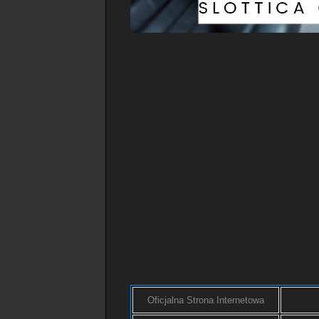
Oficjalna Strona Internetowa