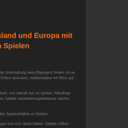
hland und Europa mit
 Spielen
e Unterhaltung beim Blackjack finden, ist es
Online diskutiert, insbesondere mit Blick auf
eit, von überall aus zu spielen. Allerdings
dass Spieler verantwortungsbewusst spielen
es Spielverhalten zu fördern:
egen und sich daran halten. Spieler sollten