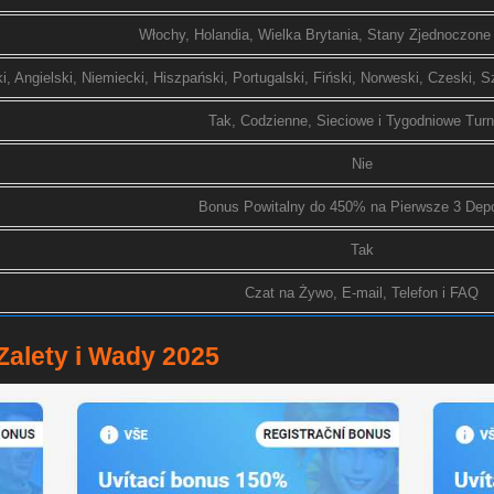
Włochy, Holandia, Wielka Brytania, Stany Zjednoczone 
i, Angielski, Niemiecki, Hiszpański, Portugalski, Fiński, Norweski, Czeski,
Tak, Codzienne, Sieciowe i Tygodniowe Turn
Nie
Bonus Powitalny do 450% na Pierwsze 3 Dep
Tak
Czat na Żywo, E-mail, Telefon i FAQ
 Zalety i Wady 2025