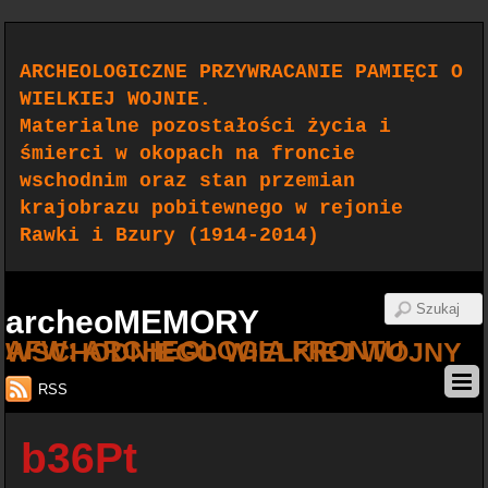
ARCHEOLOGICZNE PRZYWRACANIE PAMIĘCI O
WIELKIEJ WOJNIE.
Materialne pozostałości życia i
śmierci w okopach na froncie
wschodnim oraz stan przemian
krajobrazu pobitewnego w rejonie
Rawki i Bzury (1914-2014)
archeoMEMORY
AFW: ARCHEOLOGIA FRONTU WSCHODNIEGO WIELKIEJ WOJNY
RSS
b36Pt