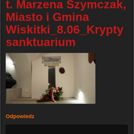
t. Marzena Szymczak,
Miasto i Gmina
Wiskitki_8.06_Krypty
sanktuarium
Odpowiedz