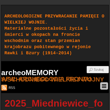
ARCHEOLOGICZNE PRZYWRACANIE PAMIĘCI O
WIELKIEJ WOJNIE.
Materialne pozostałości życia i
śmierci w okopach na froncie
wschodnim oraz stan przemian
krajobrazu pobitewnego w rejonie
Rawki i Bzury (1914-2014)
archeoMEMORY
AFW: ARCHEOLOGIA FRONTU WSCHODNIEGO WIELKIEJ WOJNY
RSS
2025_Miedniewice_fo