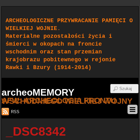
ARCHEOLOGICZNE PRZYWRACANIE PAMIĘCI O
WIELKIEJ WOJNIE.
Materialne pozostałości życia i
śmierci w okopach na froncie
wschodnim oraz stan przemian
krajobrazu pobitewnego w rejonie
Rawki i Bzury (1914-2014)
archeoMEMORY
AFW: ARCHEOLOGIA FRONTU WSCHODNIEGO WIELKIEJ WOJNY
RSS
_DSC8342