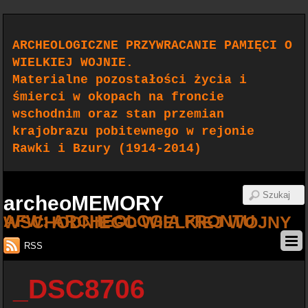
ARCHEOLOGICZNE PRZYWRACANIE PAMIĘCI O
WIELKIEJ WOJNIE.
Materialne pozostałości życia i
śmierci w okopach na froncie
wschodnim oraz stan przemian
krajobrazu pobitewnego w rejonie
Rawki i Bzury (1914-2014)
archeoMEMORY
AFW: ARCHEOLOGIA FRONTU WSCHODNIEGO WIELKIEJ WOJNY
RSS
_DSC8706