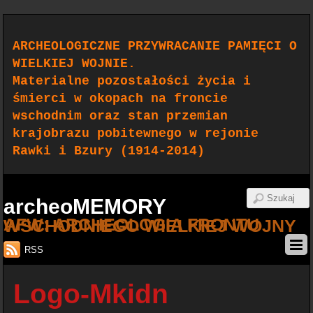
ARCHEOLOGICZNE PRZYWRACANIE PAMIĘCI O
WIELKIEJ WOJNIE.
Materialne pozostałości życia i
śmierci w okopach na froncie
wschodnim oraz stan przemian
krajobrazu pobitewnego w rejonie
Rawki i Bzury (1914-2014)
archeoMEMORY
AFW: ARCHEOLOGIA FRONTU WSCHODNIEGO WIELKIEJ WOJNY
RSS
Logo-Mkidn