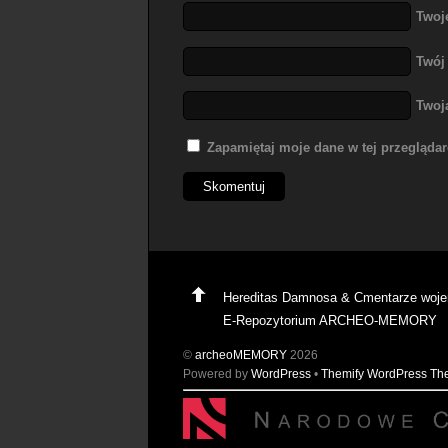
Twoj
Twój
Twoj
Zapamiętaj moje dane w tej przegląda
Hereditas Damnosa & Cmentarze woj
E-Repozytorium ARCHEO-MEMORY
©
archeoMEMORY
2026
Powered by
WordPress
•
Themify WordPress T