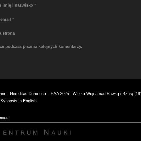
e imię i nazwisko
*
 email
*
a strona
rce podczas pisania kolejnych komentarzy.
enne
Hereditas Damnosa – EAA 2025
Wielka Wojna nad Rawką i Bzurą (19
Synopsis in English
hemes