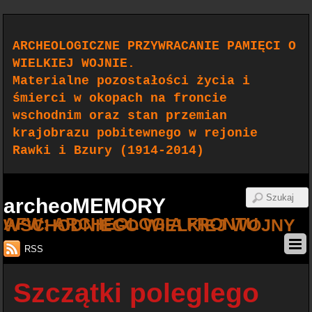
ARCHEOLOGICZNE PRZYWRACANIE PAMIĘCI O
WIELKIEJ WOJNIE.
Materialne pozostałości życia i
śmierci w okopach na froncie
wschodnim oraz stan przemian
krajobrazu pobitewnego w rejonie
Rawki i Bzury (1914-2014)
archeoMEMORY
AFW: ARCHEOLOGIA FRONTU WSCHODNIEGO WIELKIEJ WOJNY
RSS
Szczątki poleglego