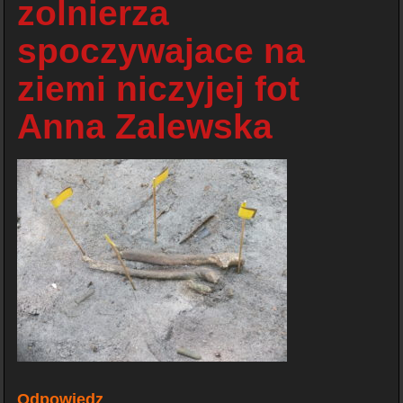
zolnierza
spoczywajace na
ziemi niczyjej fot
Anna Zalewska
Odpowiedz