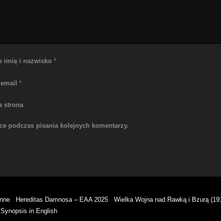
e imię i nazwisko
*
 email
*
a strona
rce podczas pisania kolejnych komentarzy.
enne
Hereditas Damnosa – EAA 2025
Wielka Wojna nad Rawką i Bzurą (19
Synopsis in English