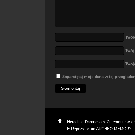
Twoj
Twój
Twoj
Zapamiętaj moje dane w tej przegląda
Hereditas Damnosa & Cmentarze woj
E-Repozytorium ARCHEO-MEMORY