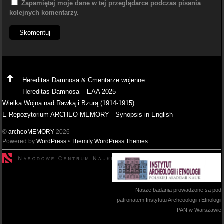
Zapamiętaj moje dane w tej przeglądarce podczas pisania
kolejnych komentarzy.
Hereditas Damnosa & Cmentarze wojenne
Hereditas Damnosa – EAA 2025
Wielka Wojna nad Rawką i Bzurą (1914-1915)
E-Repozytorium ARCHEO-MEMORY
Synopsis in English
©
archeoMEMORY
2026
Powered by
WordPress
•
Themify WordPress Themes
Nasze badania prowadzone są pod
patronatem Instytutu Archeoologii i Etnologii
PAN w Warszawie