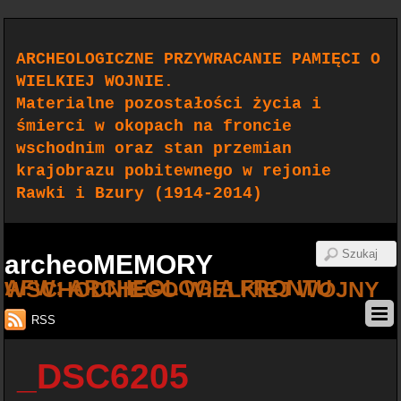
ARCHEOLOGICZNE PRZYWRACANIE PAMIĘCI O
WIELKIEJ WOJNIE.
Materialne pozostałości życia i
śmierci w okopach na froncie
wschodnim oraz stan przemian
krajobrazu pobitewnego w rejonie
Rawki i Bzury (1914-2014)
archeoMEMORY
AFW: ARCHEOLOGIA FRONTU WSCHODNIEGO WIELKIEJ WOJNY
RSS
_DSC6205