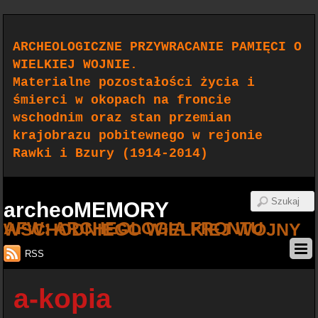
ARCHEOLOGICZNE PRZYWRACANIE PAMIĘCI O
WIELKIEJ WOJNIE.
Materialne pozostałości życia i
śmierci w okopach na froncie
wschodnim oraz stan przemian
krajobrazu pobitewnego w rejonie
Rawki i Bzury (1914-2014)
archeoMEMORY
AFW: ARCHEOLOGIA FRONTU WSCHODNIEGO WIELKIEJ WOJNY
RSS
a-kopia