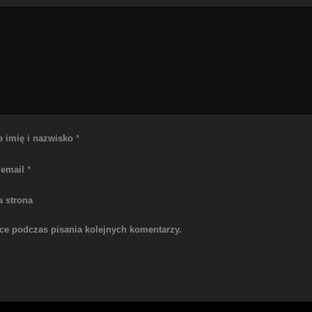
e imię i nazwisko
*
 email
*
a strona
rce podczas pisania kolejnych komentarzy.