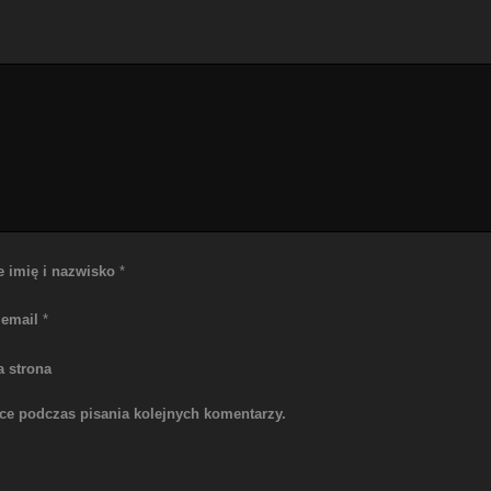
e imię i nazwisko
*
 email
*
a strona
rce podczas pisania kolejnych komentarzy.