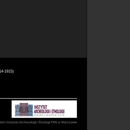
14-1915)
m Instytutu Archeoologii i Etnologii PAN w Warszawie