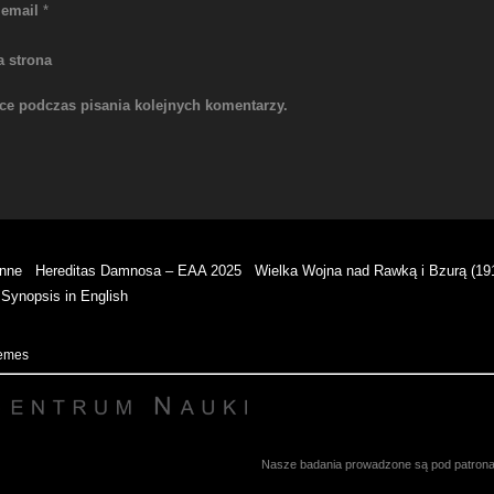
 email
*
a strona
rce podczas pisania kolejnych komentarzy.
enne
Hereditas Damnosa – EAA 2025
Wielka Wojna nad Rawką i Bzurą (19
Synopsis in English
hemes
Nasze badania prowadzone są pod patronate