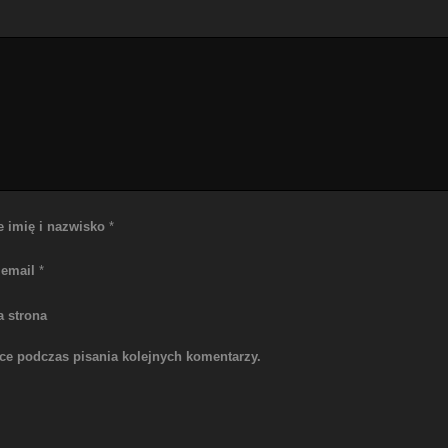
e imię i nazwisko
*
 email
*
a strona
rce podczas pisania kolejnych komentarzy.