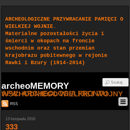
ARCHEOLOGICZNE PRZYWRACANIE PAMIĘCI O
WIELKIEJ WOJNIE.
Materialne pozostałości życia i
śmierci w okopach na froncie
wschodnim oraz stan przemian
krajobrazu pobitewnego w rejonie
Rawki i Bzury (1914-2014)
archeoMEMORY
AFW: ARCHEOLOGIA FRONTU WSCHODNIEGO WIELKIEJ WOJNY
RSS
13 listopada 2018
333