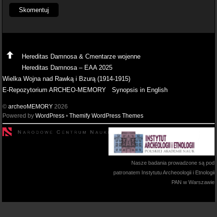
Hereditas Damnosa & Cmentarze wojenne
Hereditas Damnosa – EAA 2025
Wielka Wojna nad Rawką i Bzurą (1914-1915)
E-Repozytorium ARCHEO-MEMORY
Synopsis in English
©
archeoMEMORY
2026
Powered by
WordPress
•
Themify WordPress Themes
Nasze badania prowadzone są pod
patronatem Instytutu Archeoologii i Etnologii
PAN w Warszawie