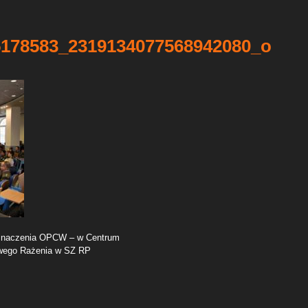
5178583_2319134077568942080_o
 znaczenia OPCW – w Centrum
owego Rażenia w SZ RP