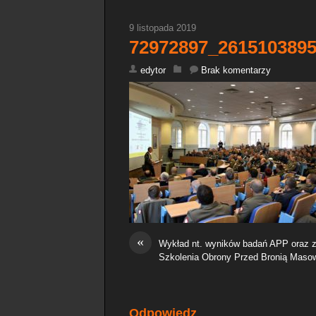
9 listopada 2019
72972897_261510389
edytor
Brak komentarzy
«
Wykład nt. wyników badań APP oraz
Szkolenia Obrony Przed Bronią Mas
Odpowiedz