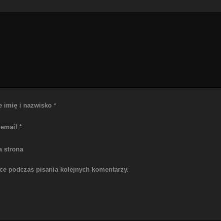
e imię i nazwisko
*
 email
*
a strona
rce podczas pisania kolejnych komentarzy.