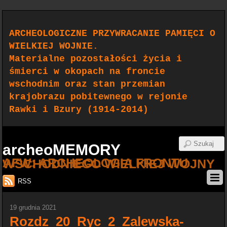
ARCHEOLOGICZNE PRZYWRACANIE PAMIĘCI O
WIELKIEJ WOJNIE.
Materialne pozostałości życia i
śmierci w okopach na froncie
wschodnim oraz stan przemian
krajobrazu pobitewnego w rejonie
Rawki i Bzury (1914-2014)
archeoMEMORY
AFW: ARCHEOLOGIA FRONTU WSCHODNIEGO WIELKIEJ WOJNY
RSS
19 grudnia 2021
Rozdz_20_Ryc_2_Zalewska-