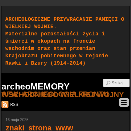
ARCHEOLOGICZNE PRZYWRACANIE PAMIĘCI O
WIELKIEJ WOJNIE.
Materialne pozostałości życia i
śmierci w okopach na froncie
wschodnim oraz stan przemian
krajobrazu pobitewnego w rejonie
Rawki i Bzury (1914-2014)
archeoMEMORY
AFW: ARCHEOLOGIA FRONTU WSCHODNIEGO WIELKIEJ WOJNY
RSS
16 maja 2025
znaki_strona_www